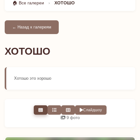
🏠 Все галереи
›
ХОТОШО
← Назад к галереям
ХОТОШО
Хотошо это хорошо
Слайдшоу
9 фото