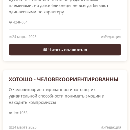
племенами, но даже близнецы не всегда бывают
одинаковыми по характеру
❤️ 42
👁️ 684
📅
24 марта 2025
✍️
Редакция
📖 Читать полностью
ХОТОШО - ЧЕЛОВЕКООРИЕНТИРОВАННЫ
О человекоориентированности хотошо, их
удивительной способности понимать эмоции и
находить компромиссы
❤️ 1
👁️ 1053
📅
24 марта 2025
✍️
Редакция