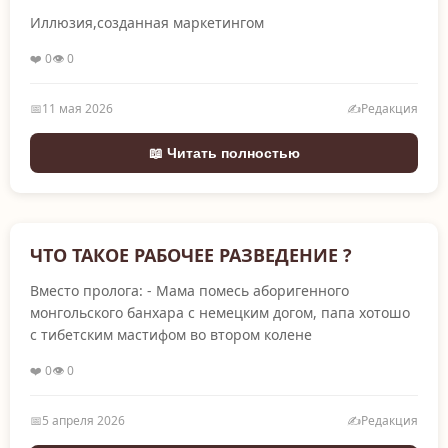
Иллюзия,созданная маркетингом
❤️ 0
👁️ 0
📅
11 мая 2026
✍️
Редакция
📖 Читать полностью
ЧТО ТАКОЕ РАБОЧЕЕ РАЗВЕДЕНИЕ ?
Вместо пролога: - Мама помесь аборигенного
монгольского банхара с немецким догом, папа хотошо
с тибетским мастифом во втором колене
❤️ 0
👁️ 0
📅
5 апреля 2026
✍️
Редакция